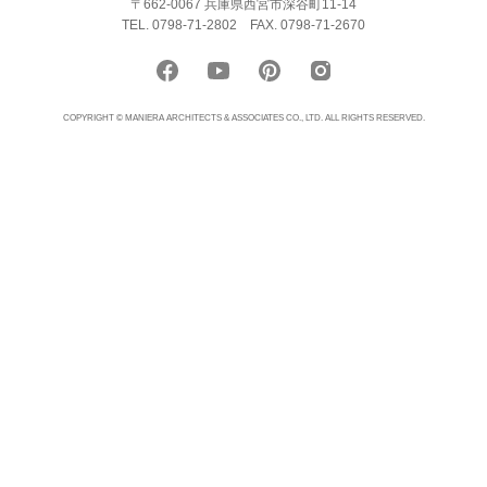
〒662-0067 兵庫県西宮市深谷町11-14
TEL. 0798-71-2802
FAX. 0798-71-2670
COPYRIGHT © MANIERA ARCHITECTS & ASSOCIATES CO., LTD. ALL RIGHTS RESERVED.