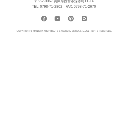
〒662-0067 兵庫県西宮市深谷町11-14
TEL. 0798-71-2802
FAX. 0798-71-2670
COPYRIGHT © MANIERA ARCHITECTS & ASSOCIATES CO., LTD. ALL RIGHTS RESERVED.