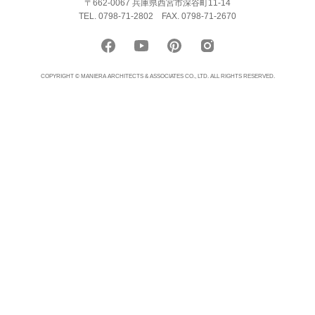
〒662-0067 兵庫県西宮市深谷町11-14
TEL. 0798-71-2802
FAX. 0798-71-2670
COPYRIGHT © MANIERA ARCHITECTS & ASSOCIATES CO., LTD. ALL RIGHTS RESERVED.