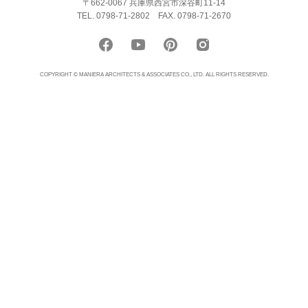
〒662-0067 兵庫県西宮市深谷町11-14
TEL. 0798-71-2802
FAX. 0798-71-2670
COPYRIGHT © MANIERA ARCHITECTS & ASSOCIATES CO., LTD. ALL RIGHTS RESERVED.