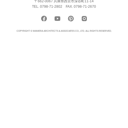
〒662-0067 兵庫県西宮市深谷町11-14
TEL. 0798-71-2802
FAX. 0798-71-2670
COPYRIGHT © MANIERA ARCHITECTS & ASSOCIATES CO., LTD. ALL RIGHTS RESERVED.