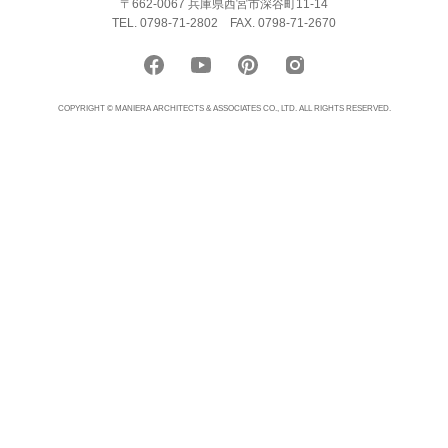
〒662-0067 兵庫県西宮市深谷町11-14
TEL. 0798-71-2802
FAX. 0798-71-2670
COPYRIGHT © MANIERA ARCHITECTS & ASSOCIATES CO., LTD. ALL RIGHTS RESERVED.