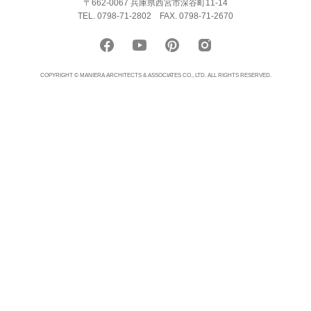
〒662-0067 兵庫県西宮市深谷町11-14
TEL. 0798-71-2802
FAX. 0798-71-2670
COPYRIGHT © MANIERA ARCHITECTS & ASSOCIATES CO., LTD. ALL RIGHTS RESERVED.