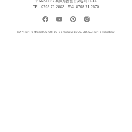
〒662-0067 兵庫県西宮市深谷町11-14
TEL. 0798-71-2802
FAX. 0798-71-2670
COPYRIGHT © MANIERA ARCHITECTS & ASSOCIATES CO., LTD. ALL RIGHTS RESERVED.