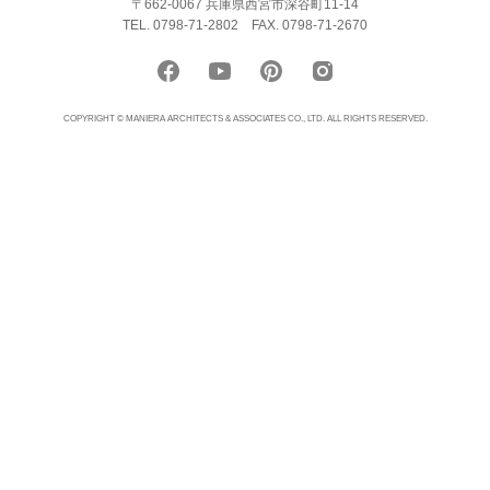
〒662-0067 兵庫県西宮市深谷町11-14
TEL. 0798-71-2802
FAX. 0798-71-2670
COPYRIGHT © MANIERA ARCHITECTS & ASSOCIATES CO., LTD. ALL RIGHTS RESERVED.