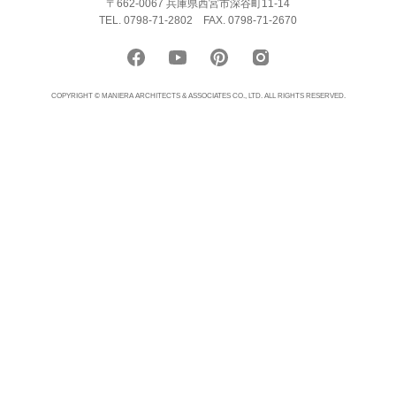
〒662-0067 兵庫県西宮市深谷町11-14
TEL. 0798-71-2802
FAX. 0798-71-2670
COPYRIGHT © MANIERA ARCHITECTS & ASSOCIATES CO., LTD. ALL RIGHTS RESERVED.