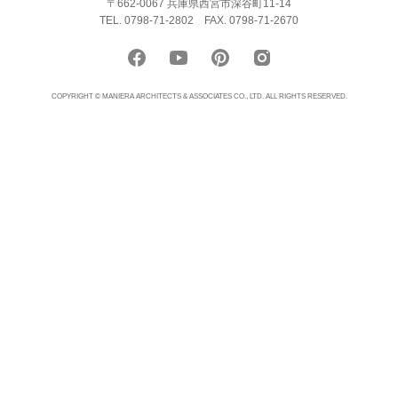
〒662-0067 兵庫県西宮市深谷町11-14
TEL. 0798-71-2802
FAX. 0798-71-2670
COPYRIGHT © MANIERA ARCHITECTS & ASSOCIATES CO., LTD. ALL RIGHTS RESERVED.