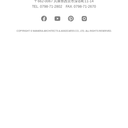
〒662-0067 兵庫県西宮市深谷町11-14
TEL. 0798-71-2802
FAX. 0798-71-2670
COPYRIGHT © MANIERA ARCHITECTS & ASSOCIATES CO., LTD. ALL RIGHTS RESERVED.