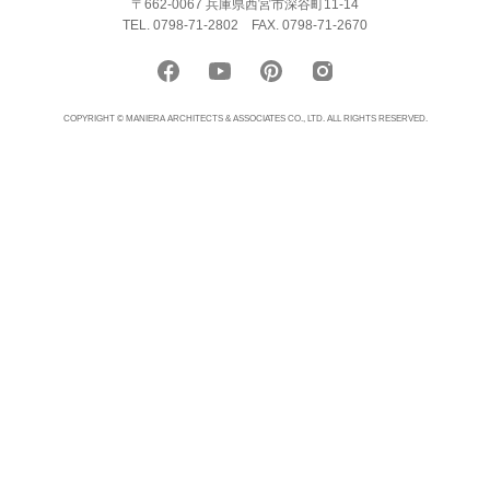
〒662-0067 兵庫県西宮市深谷町11-14
TEL. 0798-71-2802
FAX. 0798-71-2670
COPYRIGHT © MANIERA ARCHITECTS & ASSOCIATES CO., LTD. ALL RIGHTS RESERVED.