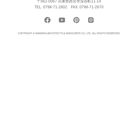
〒662-0067 兵庫県西宮市深谷町11-14
TEL. 0798-71-2802
FAX. 0798-71-2670
COPYRIGHT © MANIERA ARCHITECTS & ASSOCIATES CO., LTD. ALL RIGHTS RESERVED.