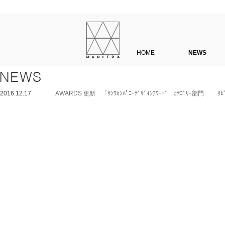
HOME
NEWS
2016.12.17
AWARDS 更新 「ｻﾝﾜｶﾝﾊﾟﾆｰﾃﾞｻﾞｲﾝｱﾜｰﾄﾞ ｶﾃｺﾞﾘｰ部門 ﾘﾋﾞﾝ