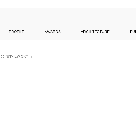
PROFILE
AWARDS
ARCHITECTURE
PU
ｸﾞ賞[VIEW SKY] 」