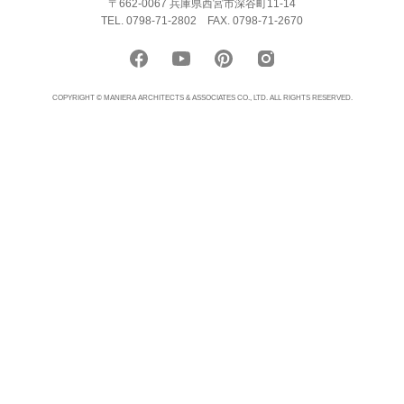
〒662-0067 兵庫県西宮市深谷町11-14
TEL. 0798-71-2802
FAX. 0798-71-2670
COPYRIGHT © MANIERA ARCHITECTS & ASSOCIATES CO., LTD. ALL RIGHTS RESERVED.