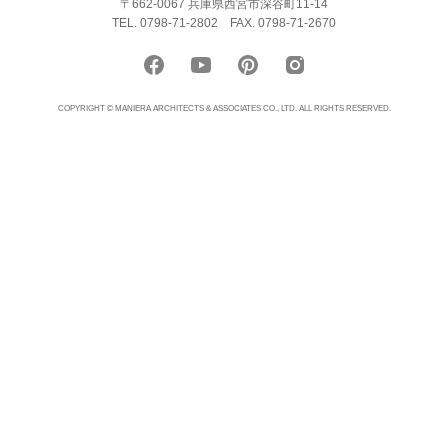
〒662-0067 兵庫県西宮市深谷町11-14
TEL. 0798-71-2802
FAX. 0798-71-2670
COPYRIGHT © MANIERA ARCHITECTS & ASSOCIATES CO., LTD. ALL RIGHTS RESERVED.