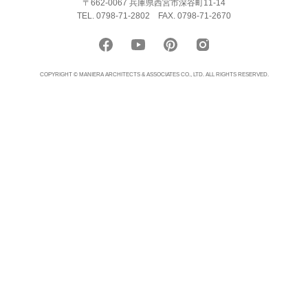
〒662-0067 兵庫県西宮市深谷町11-14
TEL. 0798-71-2802
FAX. 0798-71-2670
COPYRIGHT © MANIERA ARCHITECTS & ASSOCIATES CO., LTD. ALL RIGHTS RESERVED.