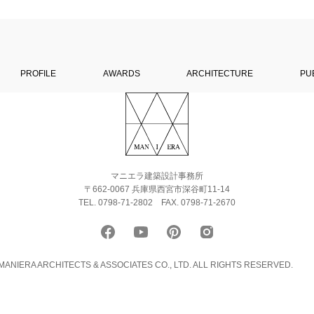
PROFILE
AWARDS
ARCHITECTURE
PU
マニエラ建築設計事務所
〒662-0067 兵庫県西宮市深谷町11-14
TEL. 0798-71-2802
FAX. 0798-71-2670
ANIERA ARCHITECTS & ASSOCIATES CO., LTD. ALL RIGHTS RESERVED.