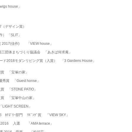
igs house」
」
17（デザイン賞）
） 「SLIT」
017(佳作) 「VIEW house」
築三団体まちづくり協議会 「あきば何求庵」
2018モダンリビング賞（入賞） 「3 Gardens House」
6 特別賞 「宝塚の家」
 優秀賞 「Guest honse」
 入賞 「STONE PATIO」
016 入賞 「宝塚中山の家」
IGHT SCREEN」
 2016 ｶﾃｺﾞﾘｰ部門 ﾘﾋﾞﾝｸﾞ賞 「VIEW SKY」
ｮﾝ 2016 入選 「AMA terrace」