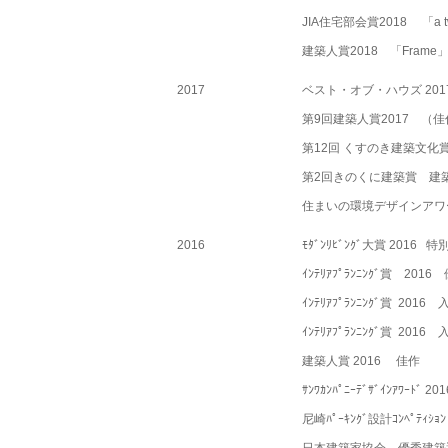
JIA住宅部会賞2018 「a tw
建築人賞2018 「Frame
2017
ベスト・オブ・ハウズ 20
第9回建築人賞2017 （佳作
第12回 くすのき建築文化賞 2
第2回きのくに建築賞 建
住まいの環境デザインアワード
2016
ﾓﾀﾞﾝﾘﾋﾞﾝｸﾞ大賞 201
ｲﾝﾃﾘｱﾌﾟﾗﾝﾆﾝｸﾞ賞 2016
ｲﾝﾃﾘｱﾌﾟﾗﾝﾆﾝｸﾞ賞 2016
ｲﾝﾃﾘｱﾌﾟﾗﾝﾆﾝｸﾞ賞 2
建築人賞 2016 佳作 「L
ｻﾝﾜｶﾝﾊﾟﾆｰﾃﾞｻﾞｲﾝｱﾜｰﾄﾞ
尼崎ﾊﾟｰｷﾝｸﾞ設計ｺﾝﾍﾟﾃｨｼ