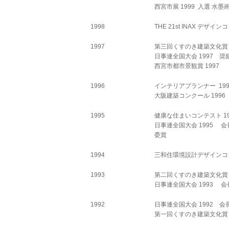
西宮市展 1999 入選 水
1998
THE 21st INAX デザイ
1997
第三回くすのき建築文化賞 1
日事連全国大会 1997 奨励
西宮市都市景観賞 1997
1996
インテリアプランナー 1996
大阪建築コンクール 1996 
1995
健康な住まいコンテスト 199
日事連全国大会 1995 会長賞
甍賞
1994
三和住環境設計デザインコン
1993
第二回くすのき建築文化賞
日事連全国大会 1993 会
1992
日事連全国大会 1992 
第一回くすのき建築文化賞 19