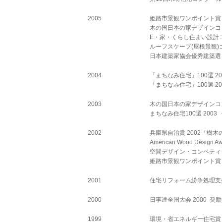
2005
姫路市景観ワンポイント賞 20
木の国日本の家デザインコンペ 2
E・家・くらし住まい設計コン
ルーフスケープ(屋根景観)コン
日本建築家協会優秀建築選 200
2004
「まちなみ住宅」100選 20
「まちなみ住宅」100選 200
2003
木の国日本の家デザインコンペ 
まちなみ住宅100選 2003
2002
兵庫県自治賞 2002「樹木
American Wood Design
空間デザイン・コンペティション 
姫路市景観ワンポイント賞 200
2001
住宅リフォーム紛争処理支援セ
2000
日事連全国大会 2000 奨励賞
1999
環境・省エネルギー住宅賞 板