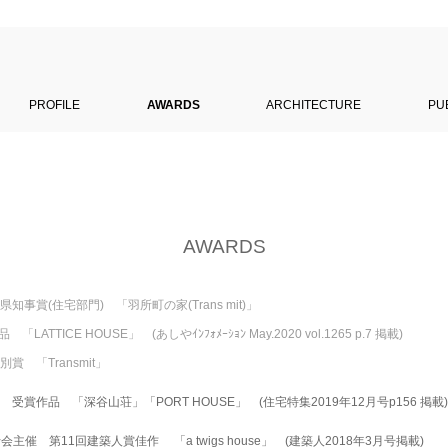
PROFILE
AWARDS
ARCHITECTURE
PU
AWARDS
事賞(住宅部門) 「羽所町の家(Trans mit)」
TICE HOUSE」 (あしやｲﾝﾌｫﾒｰｼｮﾝ May.2020 vol.1265 p.7 掲載)
特別賞 「Transmit」
受賞作品 「深谷山荘」「PORT HOUSE」 (住宅特集2019年12月号p156 掲載)
催 第11回建築人賞佳作 「a twigs house」 (建築人2018年3月号掲載)