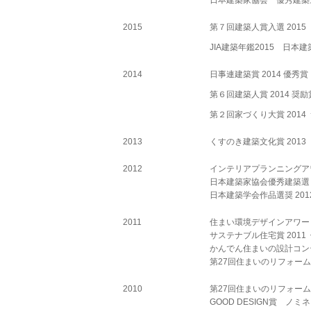
日本建築家協会 優秀建築
2015
第７回建築人賞入選 2015
JIA建築年鑑2015 日
2014
日事連建築賞 2014 優秀賞
第６回建築人賞 2014 奨励
第２回家づくり大賞 2014
2013
くすのき建築文化賞 201
2012
インテリアプランニングアワード
日本建築家協会優秀建築選 20
日本建築学会作品選奨 2012「L
2011
住まい環境デザインアワード 
サステナブル住宅賞 2011 
かんでん住まいの設計コンテスト 2
第27回住まいのリフォームコンク
2010
第27回住まいのリフォームコンク
GOOD DESIGN賞 ノミネー