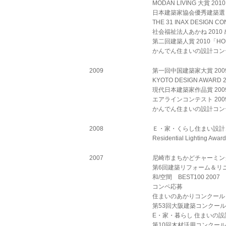
MODAN LIVING 大賞 2
日本建築家協会優秀建築選 201
THE 31 INAX DESIGN 
社会福祉法人あかね 2010 感
第二回建築人賞 2010「HOUS
かんでん住まいの設計コンテスト
2009
第一回中国建築家大賞 2009
KYOTO DESIGN AWARD 
現代日本建築家作品賞 2009
エアラインコンテスト 2009
かんでん住まいの設計コンテスト 
2008
Ｅ・家・くらし住まい設計コンテ
Residential Lighting
2007
尼崎市まちかどチャーミング賞 
第6回建築リフォーム＆リ
和/空間 BEST100 2007
コンペ応募
住まいのあかりコンクール 2
第53回大阪建築コンクール 
E・家・暮らし 住まいの設計
第10回木材活用コンクール 