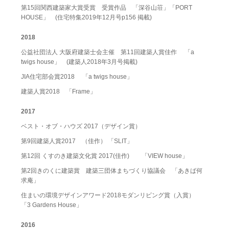
第15回関西建築家大賞受賞 受賞作品 「深谷山荘」「PORT
HOUSE」 (住宅特集2019年12月号p156 掲載)
2018
公益社団法人 大阪府建築士会主催 第11回建築人賞佳作 「a
twigs house」 (建築人2018年3月号掲載)
JIA住宅部会賞2018 「a twigs house」
建築人賞2018 「Frame」
2017
ベスト・オブ・ハウズ 2017（デザイン賞）
第9回建築人賞2017 （佳作） 「SLIT」
第12回 くすのき建築文化賞 2017(佳作) 「VIEW house」
第2回きのくに建築賞 建築三団体まちづくり協議会 「あきば何
求庵」
住まいの環境デザインアワード2018モダンリビング賞（入賞）
「3 Gardens House」
2016