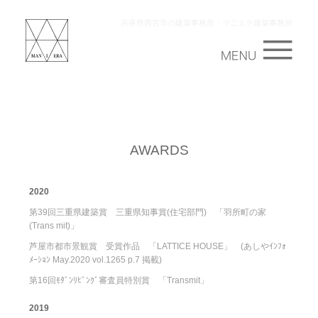
兵庫県西宮市の建築事務所：マニエラ建築事務所
AWARDS
2020
第39回三重県建築賞 三重県知事賞(住宅部門) 「羽所町の家
(Trans mit)」
芦屋市都市景観賞 受賞作品 「LATTICE HOUSE」 (あしやｲﾝﾌｫ
ﾒｰｼｮﾝ May.2020 vol.1265 p.7 掲載)
第16回ﾓﾀﾞﾝﾘﾋﾞﾝｸﾞ審査員特別賞 「Transmit」
2019